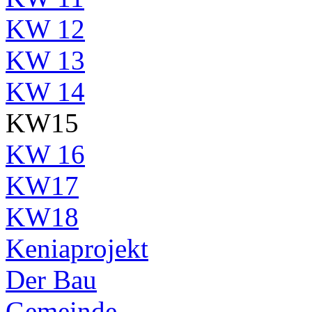
KW 12
KW 13
KW 14
KW15
KW 16
KW17
KW18
Keniaprojekt
Der Bau
Gemeinde